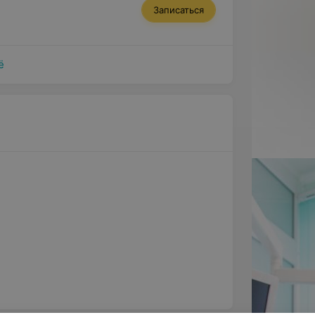
ть его структуру.
Записаться
ё