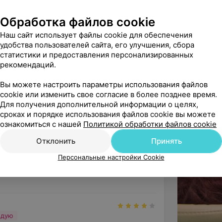
Обработка файлов cookie
Наш сайт использует файлы cookie для обеспечения
удобства пользователей сайта, его улучшения, сбора
статистики и предоставления персонализированных
рекомендаций.
чили зубы детям.От всей души хотелось 
 Александровну.Это проф...
Вы можете настроить параметры использования файлов
cookie или изменить свое согласие в более позднее время.
вт
Лечение зубов и профилактика
Для получения дополнительной информации о целях,
сроках и порядке использования файлов cookie вы можете
ознакомиться с нашей
Политикой обработки файлов cookie
ндую
Отклонить
Принять
 и поблагодарить за отзывчивость и 
сти врача Майю Александр...
Персональные настройки Cookie
вт
Лечение зубов и профилактика
ндую