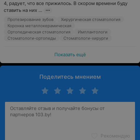
контроль позиционирования имплантата. Также
4, радует, что все прижилось. В скором времени буду 
доктором принимается решение о возможности
ставить на них ...
установки временной коронки на зуб. После
Протезирование зубов
Хирургическая стоматология
имплантации сразу или спустя некоторое время (3–4
Коронка металлокерамическая
месяца) производят установку постоянной коронки.
Ортопедическая стоматология
Имплантологи
Стоматологи-ортопеды
Стоматологи-хирурги
Показать ещё
Поделитесь мнением
Рекомендую