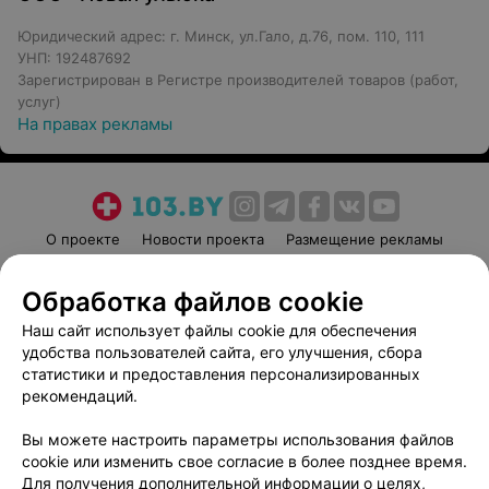
Юридический адрес: г. Минск, ул.Гало, д.76, пом. 110, 111
УНП: 192487692
Зарегистрирован в Регистре производителей товаров (работ,
услуг)
На правах рекламы
О проекте
Новости проекта
Размещение рекламы
Медицинский маркетинг
Публичный договор
Обработка файлов cookie
Пользовательское соглашение
Способы оплаты
Наш сайт использует файлы cookie для обеспечения
Вакансии
Партнеры
удобства пользователей сайта, его улучшения, сбора
Написать руководителю 103.by
статистики и предоставления персонализированных
Написать в поддержку
рекомендаций.
Персональные настройки cookie
Вы можете настроить параметры использования файлов
Обработка персональных данных
cookie или изменить свое согласие в более позднее время.
Для получения дополнительной информации о целях,