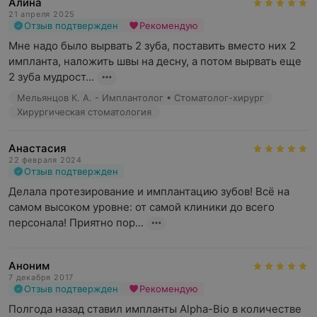
Алина
Прежде чем принять решение об имплантации, важно
21 апреля 2025
знать, через какие этапы необходимо пройти, прежде
Отзыв подтвержден
Рекомендую
чем новые красивые зубы появятся во рту.
Мне надо было вырвать 2 зуба, поставить вместо них 2 
импланта, наложить швы на десну, а потом вырвать еще 
Традиционно имплантация состоит из следующих
2 зуба мудрост...
этапов:
Мельянцов К. А. - Имплантолог • Стоматолог-хирург
Первый этап — подготовительный
Хирургическая стоматология
(диагностический). Хирург-имплантолог проведет
осмотр, выяснит есть ли абсолютные
Анастасия
противопоказания к операции, соберет анамнез и
22 февраля 2024
составит план лечения. В некоторых случаях
Отзыв подтвержден
необходимо провести ряд лабораторных анализов и
Делала протезирование и имплантацию зубов! Всё на 
за 3–5 дней до операции сделать гигиеническую
самом высоком уровне: от самой клиники до всего 
чистку зубов.
персонала! Приятно пор...
Второй этап — это сама имплантация зуба. Во время
процедуры длительностью 20–40 минут доктор
Аноним
проводит установку титанового имплантата (винта,
7 декабря 2017
играющего роль корня зуба) в челюстную кость.
Отзыв подтвержден
Рекомендую
После проведенной операции, выполняется
Полгода назад ставил импланты Alpha-Bio в количестве 