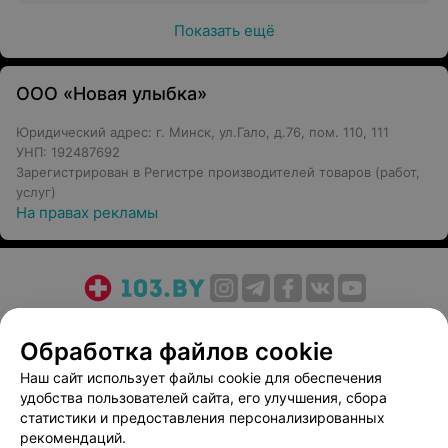
Показать ещё
ООО «Новая улыбка»
Юридический адрес: г. Минск, ул.Гало, д.76, пом. 110, 111
УНП: 192487692
Зарегистрирован в Регистре производителей товаров (работ,
услуг)
На правах рекламы
О проекте
Новости проекта
Размещение рекламы
Обработка файлов cookie
Медицинский маркетинг
Публичный договор
Пользовательское соглашение
Способы оплаты
Наш сайт использует файлы cookie для обеспечения
удобства пользователей сайта, его улучшения, сбора
Вакансии
Партнеры
статистики и предоставления персонализированных
Написать руководителю 103.by
рекомендаций.