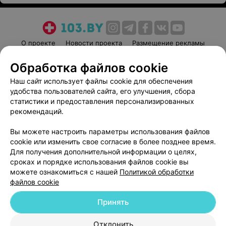
О проекте
Новости проекта
Размещение рекламы
Медицинский маркетинг
Публичный договор
Обработка файлов cookie
Пользовательское соглашение
Способы оплаты
Наш сайт использует файлы cookie для обеспечения
Вакансии
Партнеры
удобства пользователей сайта, его улучшения, сбора
Написать руководителю 103.by
статистики и предоставления персонализированных
рекомендаций.
Написать в поддержку
Персональные настройки cookie
Вы можете настроить параметры использования файлов
cookie или изменить свое согласие в более позднее время.
Обработка персональных данных
Для получения дополнительной информации о целях,
сроках и порядке использования файлов cookie вы
можете ознакомиться с нашей
Политикой обработки
файлов cookie
Принять
© 2026 ООО «Артокс Лаб», УНП 191700409
| 220012, Республика Беларусь,
г. Минск, улица Толбухина, 2, пом. 16 | help@103.by
Отклонить