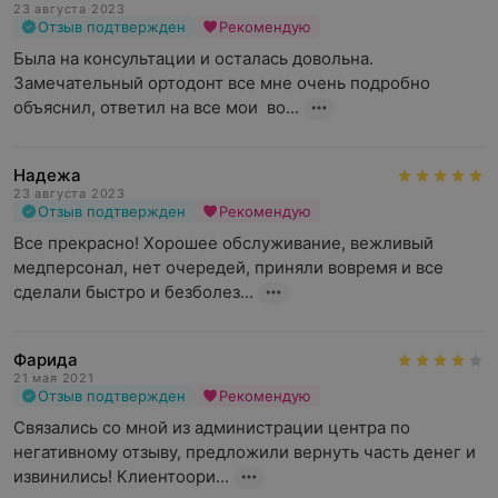
23 августа 2023
Отзыв подтвержден
Рекомендую
От выбора типа и материала прямо зависит
Была на консультации и осталась довольна. 
стоимость брекетов!
Замечательный ортодонт все мне очень подробно 
объяснил, ответил на все мои  во...
Надежа
Особенности установки и ношения
23 августа 2023
Отзыв подтвержден
Рекомендую
брекет-систем
Все прекрасно! Хорошее обслуживание, вежливый 
медперсонал, нет очередей, приняли вовремя и все 
сделали быстро и безболез...
Фарида
21 мая 2021
Отзыв подтвержден
Рекомендую
Связались со мной из администрации центра по 
негативному отзыву, предложили вернуть часть денег и 
извинились! Клиентоори...