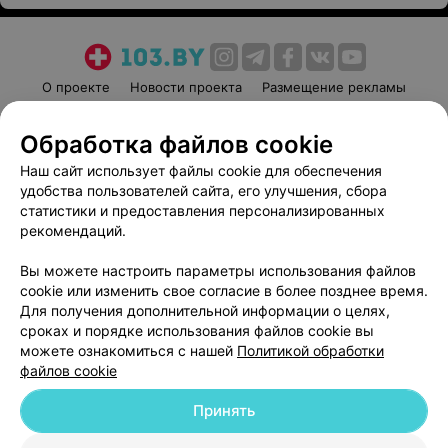
О проекте
Новости проекта
Размещение рекламы
Медицинский маркетинг
Публичный договор
Обработка файлов cookie
Пользовательское соглашение
Способы оплаты
Наш сайт использует файлы cookie для обеспечения
Вакансии
Партнеры
удобства пользователей сайта, его улучшения, сбора
Написать руководителю 103.by
статистики и предоставления персонализированных
Написать в поддержку
рекомендаций.
Персональные настройки cookie
Вы можете настроить параметры использования файлов
Обработка персональных данных
cookie или изменить свое согласие в более позднее время.
Для получения дополнительной информации о целях,
сроках и порядке использования файлов cookie вы
можете ознакомиться с нашей
Политикой обработки
файлов cookie
Принять
© 2026 ООО «Артокс Лаб», УНП 191700409
| 220012, Республика Беларусь,
г. Минск, улица Толбухина, 2, пом. 16 | help@103.by