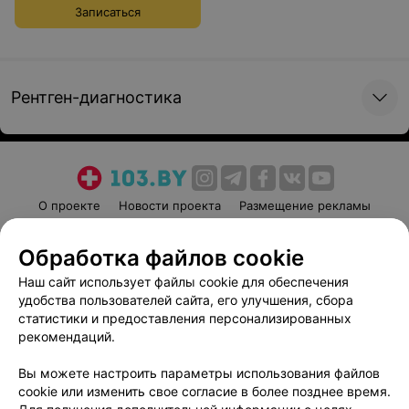
Записаться
Рентген-диагностика
О проекте
Новости проекта
Размещение рекламы
Медицинский маркетинг
Публичный договор
Обработка файлов cookie
Пользовательское соглашение
Способы оплаты
Наш сайт использует файлы cookie для обеспечения
Вакансии
Партнеры
удобства пользователей сайта, его улучшения, сбора
Написать руководителю 103.by
статистики и предоставления персонализированных
Написать в поддержку
рекомендаций.
Персональные настройки cookie
Вы можете настроить параметры использования файлов
Обработка персональных данных
cookie или изменить свое согласие в более позднее время.